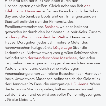
Hier lässt sich der Blick von oben durch den
Hochseilgarten genießen. Gleich nebenan lädt
der
Erlebniszoo Hannover
auf einen Besuch durch die Yukon
Bay und die Sambesi Bootsfahrt ein. Im angrenzenden
Stadtteil befindet sich der Firmensitz des
Familienunternehmens
Bahlsen
, welches bekannt
geworden ist durch den berühmten Leibniz-Keks. Zudem
ist
das größte Schützenfest der Welt
in Hannover zu
Hause. Dort gehen jedes Jahr mehrere Meter des
hannoverschen Kultgetränks
Lüttje Lage
über die
Ladentheke. Nicht weit weg vom großen Schützenplatz,
befindet sich
der wunderschöne Maschsee
, der jeden
Tag mehre Spaziergänger, Jogger aber auch Ruderer wie
Paddler anzieht und durch seine vielseitigen
Veranstaltungsreihen zahlreiche Besucher nach Hannover
lockt. Unweit vom Maschsee befindet sich das Goldstück
der Hannover 96 Fans, die einzigartige
HDI Arena
. Wenn
die Roten im Stadion spielen, hält es niemanden mehr
auf den Sitzen und es wird aus voller Kehle mitgesungen:
„96 alte Liebe…“.