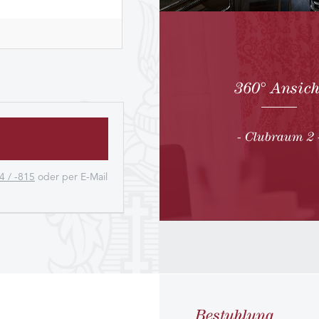
360° Ansich
- Clubraum 2 
4 / -815
oder per E-Mail
Bestuhlung