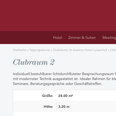
Hotel
Zimmer & Suiten
Meeting
Startseite
»
Tagungsräume
»
Clubräume im Kastens Hotel Luisenhof
»
Clu
Clubraum 2
Individuell bestuhlbarer lichtdurchfluteter Besprechungsraum f
mit modernster Technik ausgestattet ist. Idealer Rahmen für k
Seminare, Beratungsgespräche oder Geschäftstreffen.
Größe:
24,00 m²
Höhe:
3,20 m