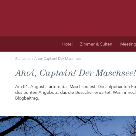
Hotel
Zimmer & Suiten
Meeting
Startseite
»
Ahoi, Captain! Der Maschsee!
Ahoi, Captain! Der Maschsee
Am 01. August startete das Maschseefest. Die aufgebauten Food-
des bunten Angebots, das die Besucher erwartet. Was ihr noc
Blogbeitrag.