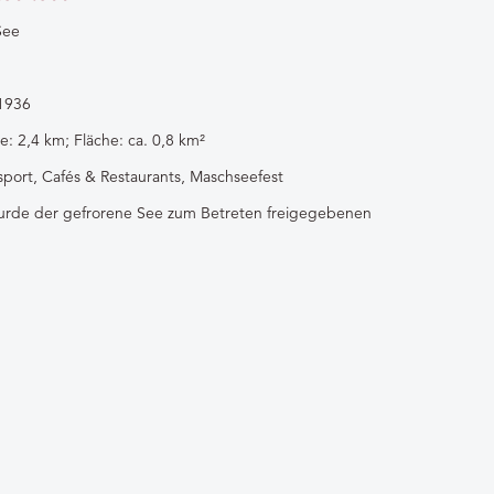
auf unserer Website.
See
Jetzt buchen
1936
e‎: ‎2,4 km; Fläche‎: ‎ca. 0,8 km²
port, Cafés & Restaurants, Maschseefest
rde der gefrorene See zum Betreten freigegebenen