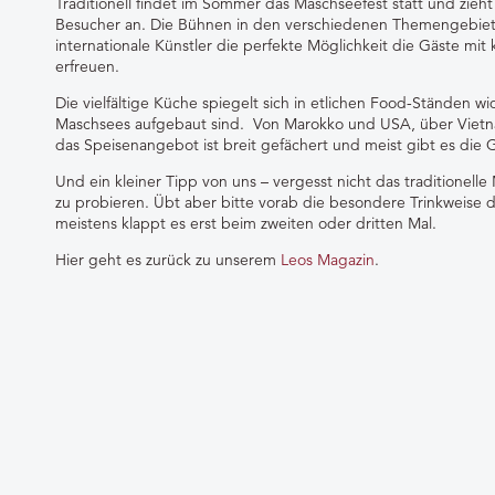
Traditionell findet im Sommer das Maschseefest statt und zieht
Besucher an. Die Bühnen in den verschiedenen Themengebiete
internationale Künstler die perfekte Möglichkeit die Gäste mit
erfreuen.
Die vielfältige Küche spiegelt sich in etlichen Food-Ständen wi
Maschsees aufgebaut sind. Von Marokko und USA, über Vietna
das Speisenangebot ist breit gefächert und meist gibt es die Ge
Und ein kleiner Tipp von uns – vergesst nicht das traditionell
zu probieren. Übt aber bitte vorab die besondere Trinkweise d
meistens klappt es erst beim zweiten oder dritten Mal.
Hier geht es zurück zu unserem
Leos Magazin
.