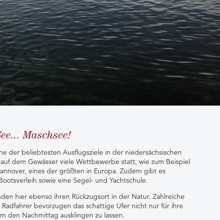
ee... Maschsee!
ine der beliebtesten Ausflugsziele in der niedersächsischen
n auf dem Gewässer viele Wettbewerbe statt, wie zum Beispiel
annover, eines der größten in Europa. Zudem gibt es
Bootsverleih sowie eine Segel- und Yachtschule.
nden hier ebenso ihren Rückzugsort in der Natur. Zahlreiche
Radfahrer bevorzugen das schattige Ufer nicht nur für ihre
um den Nachmittag ausklingen zu lassen.