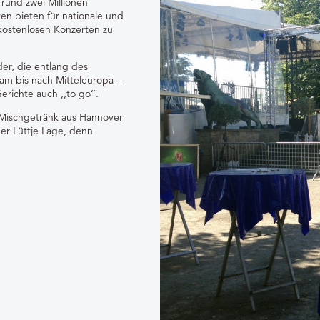
 rund zwei Millionen
n bieten für nationale und
 kostenlosen Konzerten zu
der, die entlang des
m bis nach Mitteleuropa –
richte auch ‚‚to go‘‘.
e Mischgetränk aus Hannover
er Lüttje Lage, denn