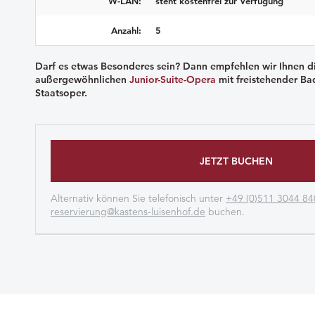
W-LAN:
steht kostenfrei zur Verfügung
Anzahl:
5
Darf es etwas Besonderes sein? Dann empfehlen wir Ihnen d
außergewöhnlichen
Junior-Suite-Opera
mit freistehender Ba
Staatsoper.
JETZT BUCHEN
Alternativ können Sie telefonisch unter
+49 (0)511 3044 84
reservierung@kastens-luisenhof.de
buchen.