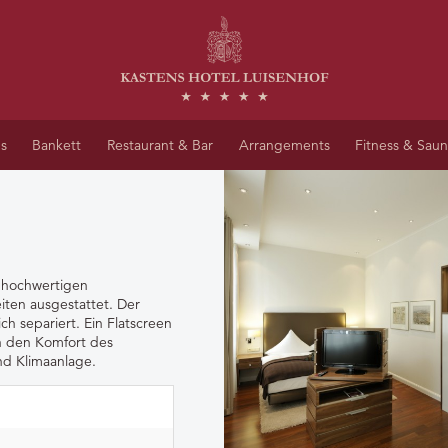
s
Bankett
Restaurant & Bar
Arrangements
Fitness & Sau
n hochwertigen
iten ausgestattet. Der
h separiert. Ein Flatscreen
rn den Komfort des
nd Klimaanlage.