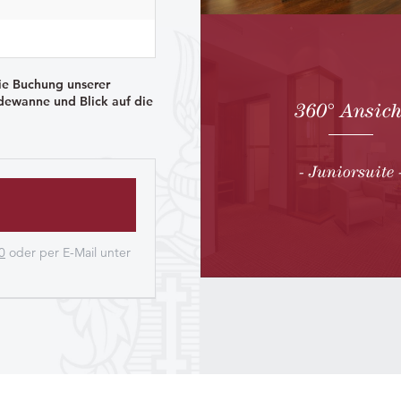
ie Buchung unserer
dewanne und Blick auf die
360° Ansich
- Juniorsuite 
0
oder per E-Mail unter