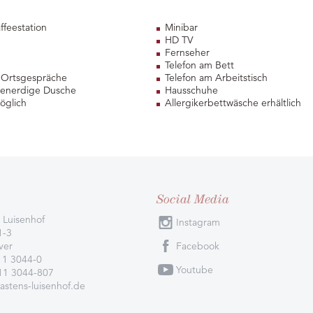
ffeestation
Minibar
HD TV
Fernseher
h
Telefon am Bett
e Ortsgespräche
Telefon am Arbeitstisch
ebenerdige Dusche
Hausschuhe
öglich
Allergikerbettwäsche erhältlich
Social Media
 Luisenhof
Instagram
1-3
ver
Facebook
11 3044-0
Youtube
511 3044-807
astens-luisenhof.de