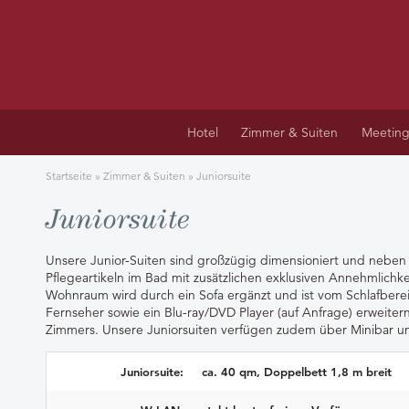
Hotel
Zimmer & Suiten
Meeting
Startseite
»
Zimmer & Suiten
»
Juniorsuite
Juniorsuite
Unsere Junior-Suiten sind großzügig dimensioniert und nebe
Pflegeartikeln im Bad mit zusätzlichen exklusiven Annehmlichke
Wohnraum wird durch ein Sofa ergänzt und ist vom Schlafbereic
Fernseher sowie ein
Blu-ray
/DVD Player (auf Anfrage) erweite
Zimmers. Unsere Juniorsuiten verfügen zudem über Minibar u
Juniorsuite:
ca. 40 qm, Doppelbett 1,8 m breit