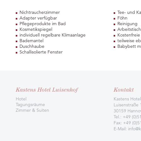
Nichtraucherzimmer
Tee- und Ka
Adapter verfügbar
Föhn
Pflegeprodukte im Bad
Reinigung
Kosmetikspiegel
Arbeitstisc
individuell regelbare Klimaanlage
Kostenfrei
Bademantel
teilweise 
Duschhaube
Babybett m
Schallisolierte Fenster
Kastens Hotel Luisenhof
Kontakt
Hotel
Kastens Hotel
Tagungsräume
Luisenstraße 
Zimmer & Suiten
30159 Hanno
Tel.:
+49 (0)5
Fax: +49 (0)
E-Mail:
info@k