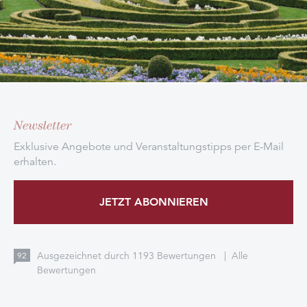
Newsletter
Exklusive Angebote und Veranstaltungstipps per E-Mail
erhalten.
JETZT ABONNIEREN
Ausgezeichnet durch
1193
Bewertungen
|
Alle
92
Bewertungen