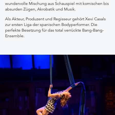
wundervolle Mischung aus Schauspiel mit komischen bis
absurden Zügen, Akrobatik und Musik.
Als Akteur, Produzent und Regisseur gehört Xevi Casals
zur ersten Liga der spanischen Bodyperformer. Die
perfekte Besetzung für das total verrückte Bang-Bang-
Ensemble.