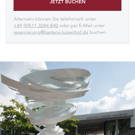
JETZT BUCHEN
Alternativ können Sie telefonisch unter
+49 (0)511 3044 840
oder per E-Mail unter
reservierung@kastens-luisenhof.de
buchen.