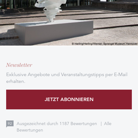
Newsletter
Exklusive Angebote und Veranstaltungstipps per E-Mail
erhalten.
JETZT ABONNIEREN
Ausgezeichnet durch
1187
Bewertungen
|
Alle
92
Bewertungen